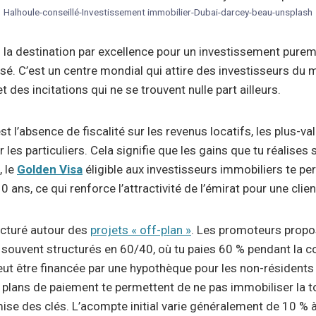
Halhoule-conseillé-Investissement immobilier-Dubai-darcey-beau-unsplash
 la destination par excellence pour un investissement purem
sé. C’est un centre mondial qui attire des investisseurs du
t des incitations qui ne se trouvent nulle part ailleurs.
st l’absence de fiscalité sur les revenus locatifs, les plus-va
les particuliers. Cela signifie que les gains que tu réalises
, le
Golden Visa
éligible aux investisseurs immobiliers te pe
10 ans, ce qui renforce l’attractivité de l’émirat pour une clie
ucturé autour des
projets « off-plan »
. Les promoteurs propo
, souvent structurés en 60/40, où tu paies 60 % pendant la c
 peut être financée par une hypothèque pour les non-résidents
s plans de paiement te permettent de ne pas immobiliser la to
mise des clés. L’acompte initial varie généralement de 10 % à