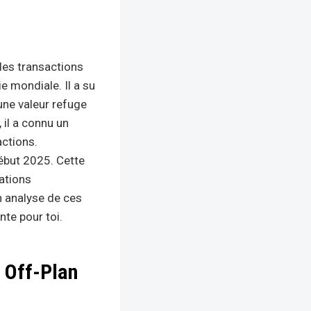
 des transactions
e mondiale. Il a su
une valeur refuge
 il a connu un
actions.
ébut 2025. Cette
nations
n analyse de ces
ente pour toi.
n Off-Plan